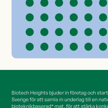
Biotech Heights bjuder in företag och startu
Sverige för att samla in underlag till en nati
bioteknikbaserad* mat, för att stärka konk