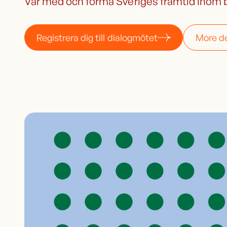
Var med och forma Sveriges framtid inom 
Registrera dig till dialogmötet
More de