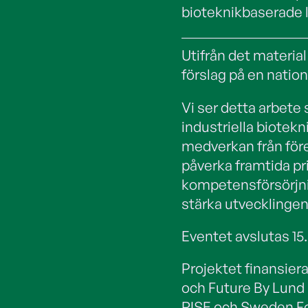
bioteknikbaserade l
Utifrån det material
förslag på en nation
Vi ser detta arbete 
industriella biotek
medverkan från för
påverka framtida pr
kompetensförsörjni
stärka utvecklingen
Eventet avslutas 15
Projektet finansier
och Future By Lund
RISE och Sweden F