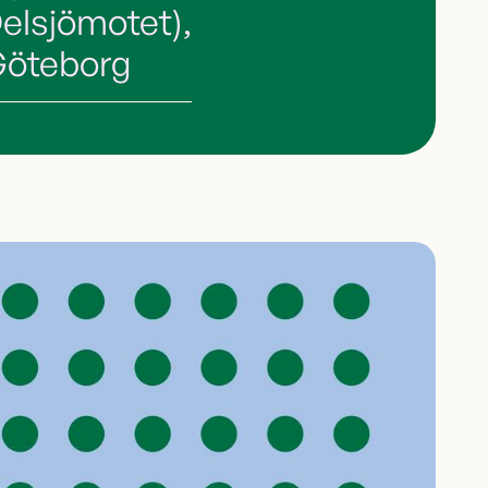
elsjömotet),
öteborg