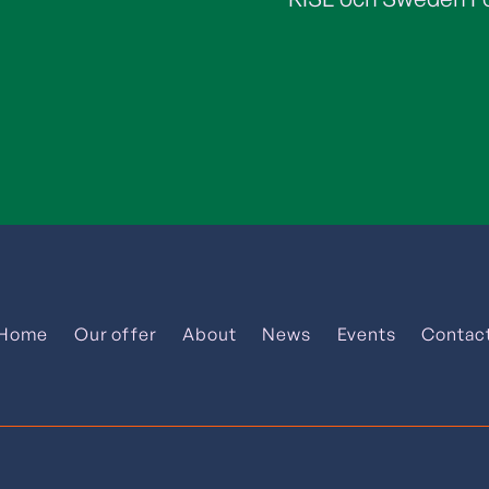
Home
Our offer
About
News
Events
Contac