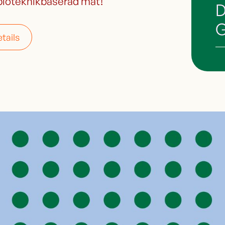
bioteknikbaserad mat!
D
G
tails