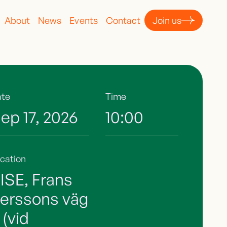
About
News
Events
Contact
Join us
ate
Time
ep 17, 2026
10:00
cation
ISE, Frans
erssons väg
 (vid