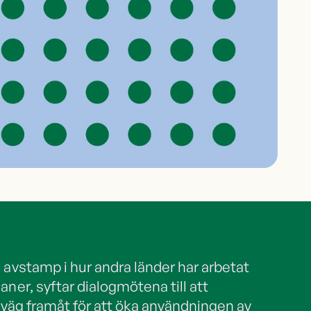
 avstamp i hur andra länder har arbetat
ner, syftar dialogmötena till att
g väg framåt för att öka användningen av