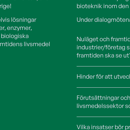
rige!
bioteknik inom den
vis lösningar
Under dialogmötena 
er, enzymer,
 biologiska
Nuläget och framtide
amtidens livsmedel
industrier/företag s
framtiden ska se ut
Hinder för att utve
Förutsättningar och
livsmedelssektor so
Vilka insatser bör p