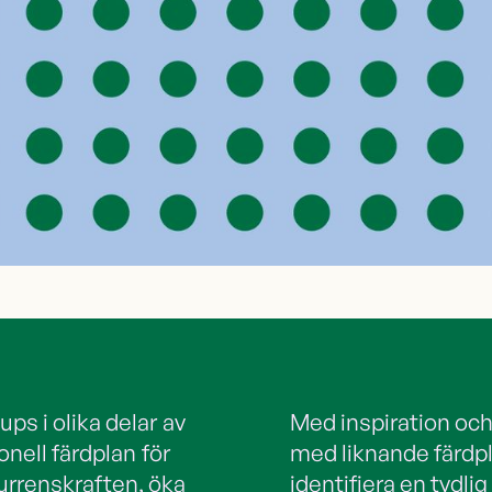
ps i olika delar av
Med inspiration och
onell färdplan för
med liknande färdpla
urrenskraften, öka
identifiera en tydli